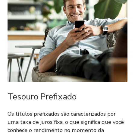
imagem de seus documentos, endereço,
localização, IP e outros que auxiliem o
Sofisa a oferecer e prestar os serviços e
os produtos previstos nos documentos
formalizados com o Sofisa. O Usuário
concorda que ao realizar o
upload
(carregamento) de imagens, tirar fotos
ou de outro modo disponibilizar os
dados ao Sofisa, o Sofisa poderá realizar
o tratamento de tais dados conforme
previsto no presente instrumento.
Tesouro Prefixado
1.4. O Usuário é o único e exclusivo
responsável pela qualidade e veracidade
Os títulos prefixados são caracterizados por
dos dados fornecidos ao Sofisa na
uma taxa de juros fixa, o que significa que você
realização do seu cadastro, cotação,
conhece o rendimento no momento da
contratação e execução de eventuais