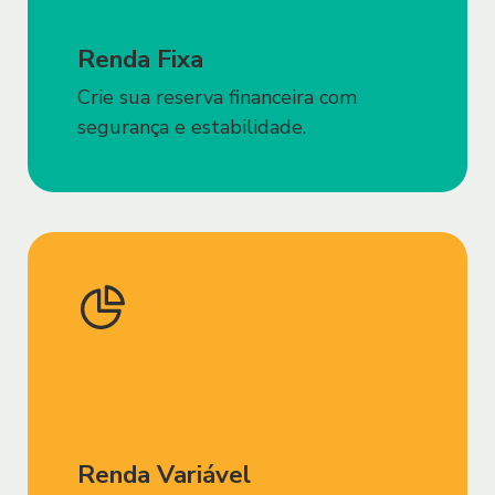
eletronicamente de acordo com os mais
modernos e rígidos padrões de sigilo e
Renda Fixa
segurança disponíveis, porém, estando
Crie sua reserva financeira com
ciente o Usuário que poderão ocorrer
segurança e estabilidade.
eventos causados por terceiros que
rompam tais padrões de segurança
adotados pelo Sofisa.
3.5. O Usuário está ciente e autoriza que
os seus Registros de Navegação no Site
e/ou Aplicativo sejam fornecidos pelo
Sofisa a seus respectivos parceiros ou
contratados para prestar qualquer
serviço relativo ao Site e/ou Aplicativo,
sem indicação individualizada do Usuário
que permita sua identificação e para as
Renda Variável
finalidades previstas no presente