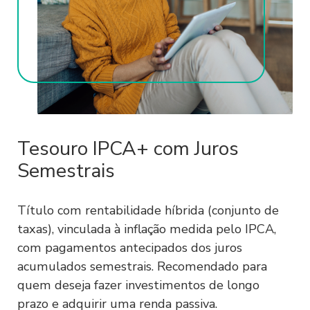
informações com aquelas disponíveis
em bancos de dados públicos ou
privados.
CADASTRO E SENHA
2.1. Os Sites e/ou Aplicativos podem
possuir tanto áreas de conteúdo aberto
Tesouro IPCA+ com Juros
como de conteúdo e/ou serviços
Semestrais
restritos. Para que o Usuário acesse
conteúdo e/ou serviços restritos, pode
ser necessário realizar cadastro no Site
Título com rentabilidade híbrida (conjunto de
e/ou Aplicativo, conforme as informações
taxas), vinculada à inflação medida pelo IPCA,
solicitadas pelo Sofisa ao Usuário, as
com pagamentos antecipados dos juros
quais podem incluir endereço de e-mail,
acumulados semestrais. Recomendado para
cópia de documentos pessoais, cópia de
quem deseja fazer investimentos de longo
documentos societários e/ou dados
prazo e adquirir uma renda passiva.