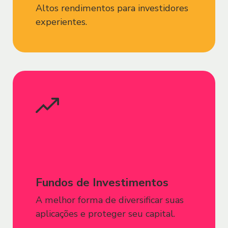
Altos rendimentos para investidores
Termo.
experientes.
3.6. As informações pessoais fornecidas
pelos usuários serão utilizadas para o
seu cadastro, contratação de produtos e
serviços, adesão a ofertas e promoções
comerciais e outros, em atendimento a
legislação e normas pertinentes.
3.7. As informações fornecidas pelos
Usuários serão transmitidas de forma
eletrônica por meio de processo seguro
e criptografado, as quais serão acessadas
Fundos de Investimentos
por funcionários ou prestadores de
A melhor forma de diversificar suas
serviço do Sofisa exclusivamente
aplicações e proteger seu capital.
autorizados de acordo com a finalidade