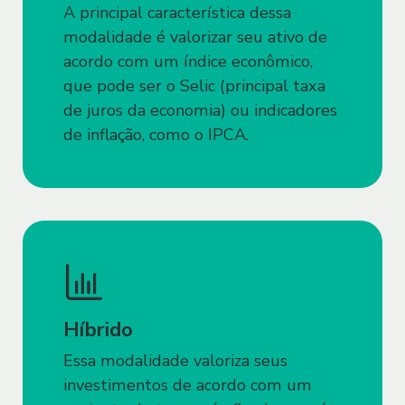
A principal característica dessa
2.8. O login e Senha só poderão ser
modalidade é valorizar seu ativo de
utilizados pelo Usuário titular, sendo
acordo com um índice econômico,
expressamente proibido o
que pode ser o Selic (principal taxa
compartilhamento de login e/ou Senha
de juros da economia) ou indicadores
com quaisquer terceiros.
de inflação, como o IPCA.
2.9. O Usuário poderá excluir sua conta
no Site e/ou Aplicativo, observadas as
disposições referentes ao acesso à conta
Sofisa e outros produtos
disponibilizados pelo Sofisa. Fica
ressalvada a guarda, pelo Sofisa, das
informações e/ou dados cuja
Híbrido
manutenção seja a eles imposta em
razão de obrigações legais e/ou
Essa modalidade valoriza seus
regulatórias ou cuja a manutenção seja
investimentos de acordo com um