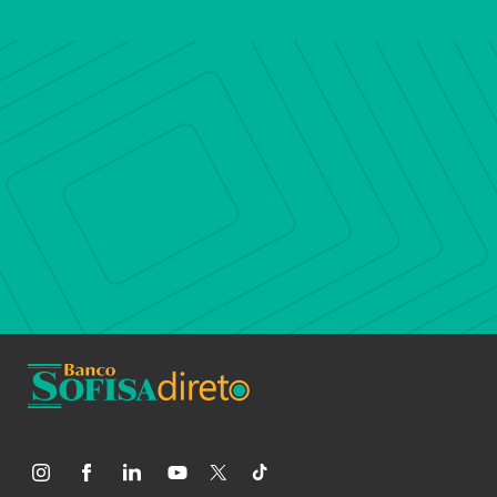
pessoais realizada mediante
consentimento do Usuário, este será
obtido do Usuário nos termos da LGPD,
ou seja, mediante sua manifestação livre,
informada e inequívoca pela qual o
Usuário concorda com o tratamento de
seus dados pessoais para uma finalidade
determinada.
COOKIES
5.1. O cookie é um arquivo eletrônico
gravado no computador do Usuário para
que seja possível guardar dados
relativos à sua navegação, preferências e
personalizações. O Sofisa não se utiliza