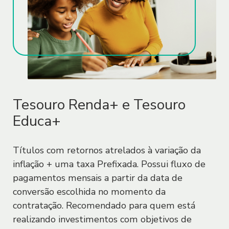
2.2.1. O Sofisa poderá também utilizar
outros dados biométricos, como a
biometria facial. A biometria facial é
coletada por meio da câmera do
aparelho celular, durante o uso do
Aplicativo, e é usada para garantir a
autenticidade da identidade do Usuário,
Tesouro Renda+ e Tesouro
buscando os níveis de segurança que o
Educa+
Sofisa entender como necessários para o
processo de abertura de conta e para o
Títulos com retornos atrelados à variação da
uso dos produtos e serviços, bem como
inflação + uma taxa Prefixada. Possui fluxo de
evitar fraudes ao Sofisa e a terceiros.
pagamentos mensais a partir da data de
conversão escolhida no momento da
2.3. O Usuário se responsabiliza pela
contratação. Recomendado para quem está
precisão e veracidade dos dados
realizando investimentos com objetivos de
informados e reconhece que a