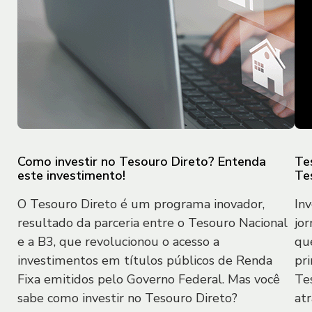
tratar e compartilhar os dados pessoais
por ele informados, inclusive o seu
endereço de protocolo de internet
(endereço IP) atribuído ao Usuário, sua
geolocalização, dados de navegação e
dados do aparelho utilizado para acessar
o site ou o Aplicativo do Sofisa.
3.2. O Sofisa pode utilizar 02 (duas)
Como investir no Tesouro Direto? Entenda
Te
este investimento!
Te
formas de coleta de informações dos
Usuários: (i) por meio do cadastro
O Tesouro Direto é um programa inovador,
In
realizado pelo próprio Usuário no Site
resultado da parceria entre o Tesouro Nacional
jo
e/ou Aplicativo; e (ii) por meio do uso de
e a B3, que revolucionou o acesso a
qu
cookies ou de outra tecnologia que
investimentos em títulos públicos de Renda
pri
permita armazenar informações a
Fixa emitidos pelo Governo Federal. Mas você
Te
respeito da navegação do Usuário no
sabe como investir no Tesouro Direto?
atr
Site e/ou Aplicativo (“Registros de