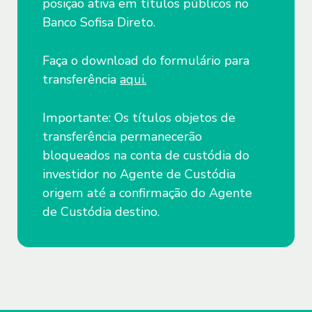
posição ativa em títulos públicos no
4.4. Conforme necessidade do Sofisa,
Banco Sofisa Direto.
para atendimento das finalidades legais
e em estrita observância aos mais altos
Faça o download do formulário para
e rígidos padrões de segurança, às
transferência
aqui.
normas de sigilo e privacidade vigentes,
o Sofisa poderá compartilhar os dados
Importante: Os títulos objetos de
pessoais do Usuário com órgãos
transferência permanecerão
judiciais, autoridades administrativas ou
bloqueados na conta de custódia do
governamentais, prestadores de
investidor no Agente de Custódia
serviços, parceiros, entidades de
origem até a confirmação do Agente
proteção ao crédito, escritórios de
de Custódia destino.
advocacia ou de cobrança, sem prejuízo
de demais terceiros conforme
necessidade à execução dos serviços
firmados entre Usuário e Sofisa.
4.5. Sendo a utilização dos dados