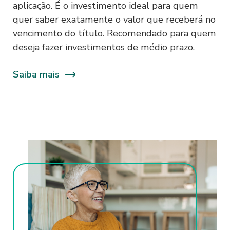
aplicação. É o investimento ideal para quem
produtos ou serviços, seja no
quer saber exatamente o valor que receberá no
fornecimento de tais dados, seja na
vencimento do título. Recomendado para quem
confirmação desses dados ao Sofisa. O
deseja fazer investimentos de médio prazo.
Sofisa não possui qualquer
responsabilidade pela veracidade dos
Saiba mais
dados fornecidos, bem como por
eventuais danos decorrentes da
inexatidão e/ou desatualização dos
referidos dados.
1.5. O Sofisa poderá validar os dados do
Usuário e de seus representantes,
procuradores, prepostos ou terceiros
relacionados, para verificar e confirmar a
autenticidade dos dados fornecidos,
inclusive mediante confrontação dessas