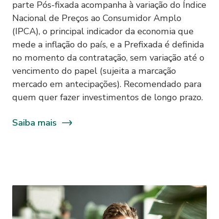
parte Pós-fixada acompanha à variação do Índice
sobre os dados pessoais relacionadas ao:
Nacional de Preços ao Consumidor Amplo
(IPCA), o principal indicador da economia que
- Acesso;
mede a inflação do país, e a Prefixada é definida
- Correção;
no momento da contratação, sem variação até o
- Utilização, senhas e limitação de uso;
vencimento do papel (sujeita a marcação
- Eliminação.
mercado em antecipações). Recomendado para
quem quer fazer investimentos de longo prazo.
O Usuário deverá encaminhar suas
dúvidas ao Encarregado de Dados
Saiba mais
Pessoais, por meio do seguinte e-mail:
privacidade@sofisa.com.br.
1.3. O Sofisa poderá solicitar e colher do
Usuário os seus dados, pessoais ou não,
sensíveis ou não, tais como, mas não se
limitando, a biometria, inclusive facial,