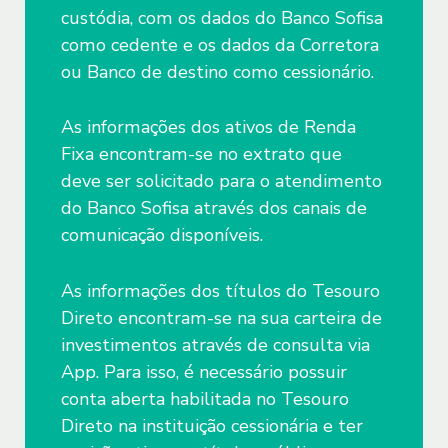
custódia, com os dados do Banco Sofisa
judiciais ou arbitrais até a satisfação de
risco de dificuldade na venda de títulos no
como cedente e os dados da Corretora
tais obrigações, e outras hipóteses
mercado secundário. Esse risco é menor
ou Banco de destino como cessionário.
previstas nas normas aplicáveis,
para os títulos mais líquidos, ou seja,
podendo os dados serem eliminados
aqueles mais negociados no mercado.
As informações dos ativos de Renda
posteriormente conforme adoção dos
A instituição é aderente ao Código de
Fixa encontram-se no extrato que
métodos de descarte seguro ou
Regulação e Melhores Práticas para
deve ser solicitado para o atendimento
anonimizados.
Atividades de Distribuição de Produtos de
do Banco Sofisa através dos canais de
Investimento da Anbima (Associação
comunicação disponíveis.
4.3.1. Em caso de solicitação de
Brasileira das Entidades dos Mercados
eliminação dos dados pelo Usuário, esta
Financeiro e de Capitais).
As informações dos títulos do Tesouro
será atendida pelo Sofisa no menor
Direto encontram-se na sua carteira de
prazo possível. O Sofisa poderá recusar a
investimentos através de consulta via
eliminação dos dados caso esses sejam
App. Para isso, é necessário possuir
necessários para atendimento dos fins
conta aberta habilitada no Tesouro
descritos na cláusula 4.3.
Direto na instituição cessionária e ter