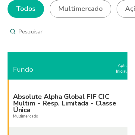
Todos
Multimercado
Aç
Aplicaçã
Fundo
Inicial (R$
Absolute Alpha Global FIF CIC
Multim - Resp. Limitada - Classe
Única
Multimercado