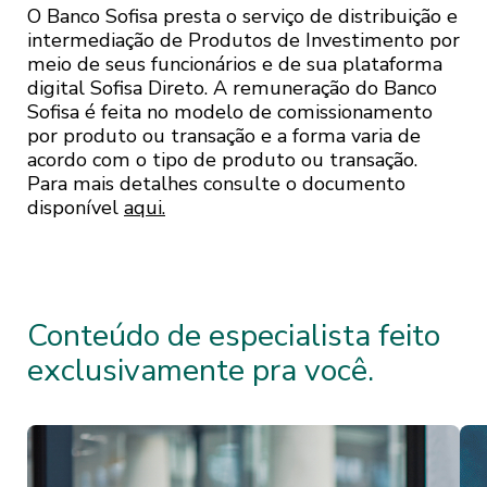
- Resp. Limitada - Classe Única
O Banco Sofisa presta o serviço de distribuição e
2.6. A confirmação da Senha configurará
Renda Fixa
intermediação de Produtos de Investimento por
inequívoca manifestação de vontade do
meio de seus funcionários e de sua plataforma
Usuário com relação à aceitação do
digital Sofisa Direto. A remuneração do Banco
serviço ou produto contratado ou
Sofisa é feita no modelo de comissionamento
Az Quest Yield FIC RF LP - Resp.
por produto ou transação e a forma varia de
acessado por meio do Site e/ou do
Limitada - Classe Única
acordo com o tipo de produto ou transação.
Aplicativo, e das obrigações decorrentes.
Para mais detalhes consulte o documento
Renda Fixa
Assim, o Usuário tem total
disponível
aqui.
responsabilidade pelo sigilo e uso da
Senha.
Bahia Am Marau FIC FIM - Resp.
Limitada - Classe Única
2.7. O Sofisa recomenda que o Usuário
Conteúdo de especialista feito
Multimercado
memorize sua Senha e a mantenha em
exclusivamente pra você.
sigilo.
2.8. O login e Senha só poderão ser
Bahia Am Valuation FIC FIA - Resp.
utilizados pelo Usuário titular, sendo
Limitada - Classe Única