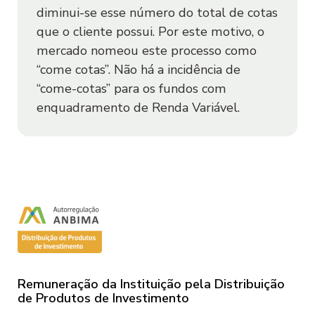
utilizar o Aplicativo e no encerramento
Renda Fixa
diminui-se esse número do total de cotas
do relacionamento com o Sofisa.
que o cliente possui. Por este motivo, o
mercado nomeou este processo como
2.4. O Usuário concorda que o Sofisa
“come cotas”. Não há a incidência de
Az Quest Top Long Biased FIF FIC
poderá recusar qualquer prestação de
“come-cotas” para os fundos com
Ações - Resp. Ilimitada - Classe
serviço se ele não puder confirmar a
enquadramento de Renda Variável.
Única
identidade do Usuário ou se o Usuário
Ações
não adotar os procedimentos solicitados
pelo Sofisa.
Az Quest Total Return FIC Multim -
2.5. A utilização da Senha é de
Resp. Limitada - Classe Única
responsabilidade do Usuário. O Usuário
Multimercado
assume inteira responsabilidade pela
guarda, sigilo e boa utilização do login e
senhas cadastrados, isentando o Sofisa
Remuneração da Instituição pela Distribuição
de qualquer responsabilidade.
de Produtos de Investimento
Az Quest Valore FI RF Cred. Privado