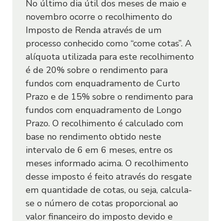
No último dia útil dos meses de maio e
biometria facial. A biometria facial é
novembro ocorre o recolhimento do
coletada por meio da câmera do
Imposto de Renda através de um
aparelho celular, durante o uso do
processo conhecido como “come cotas”. A
Az Quest Small Mid Caps FIC Ações
Aplicativo, e é usada para garantir a
alíquota utilizada para este recolhimento
- Resp. Limitada - Classe Única
autenticidade da identidade do Usuário,
é de 20% sobre o rendimento para
Ações
buscando os níveis de segurança que o
fundos com enquadramento de Curto
Sofisa entender como necessários para o
Prazo e de 15% sobre o rendimento para
processo de abertura de conta e para o
fundos com enquadramento de Longo
uso dos produtos e serviços, bem como
Az Quest Supra FIF FIC Multim
Prazo. O recolhimento é calculado com
evitar fraudes ao Sofisa e a terceiros.
Cred. Privado - Resp. Ilimitada -
base no rendimento obtido neste
Classe Única
intervalo de 6 em 6 meses, entre os
Multimercado
2.3. O Usuário se responsabiliza pela
meses informado acima. O recolhimento
precisão e veracidade dos dados
desse imposto é feito através do resgate
informados e reconhece que a
em quantidade de cotas, ou seja, calcula-
inconsistência destes poderá implicar na
se o número de cotas proporcional ao
Az Quest Termo FI RF - Resp.
impossibilidade de acessar o Site e/ou
Limitada - Classe Única
valor financeiro do imposto devido e