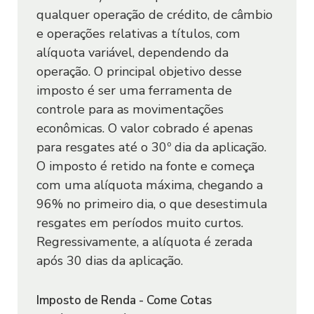
Site e/ou Aplicativo poderão ser
qualquer operação de crédito, de câmbio
solicitados, à critério do Sofisa.
e operações relativas a títulos, com
Az Quest Luce II FIF FIC RF Cred.
alíquota variável, dependendo da
Privado - Resp. Ilimitada - Classe
2.2. O uso de biometria digital (touch
operação. O principal objetivo desse
Única
id), sensor de impressões digitais
imposto é ser uma ferramenta de
Renda Fixa
disponibilizado pelo sistema operacional
controle para as movimentações
do aparelho celular do Usuário, caso
econômicas. O valor cobrado é apenas
esta função tenha sido habilitada,
para resgates até o 30º dia da aplicação.
poderá ser utilizada para a confirmação
Az Quest Multi FIF FIC Multim -
O imposto é retido na fonte e começa
de transações. O Usuário é o único
Resp. Limitada - Classe Única
com uma alíquota máxima, chegando a
responsável pelo adequado uso dessa
Multimercado
96% no primeiro dia, o que desestimula
ferramenta e não deverá permitir a
resgates em períodos muito curtos.
utilização ou o cadastramento de digital
Regressivamente, a alíquota é zerada
ou dado biométrico por terceiros.
após 30 dias da aplicação.
Az Quest Multi Max FIF FIC Multim
- Resp. Limitada - Classe Única
2.2.1. O Sofisa poderá também utilizar
Imposto de Renda - Come Cotas
Multimercado
outros dados biométricos, como a